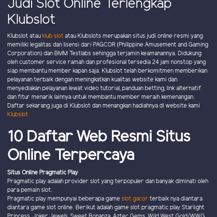
Judi Slot Online Terlengkap
Klubslot
Klubslot atau
klub slot
atau Klubslots merupakan situs judi online resmi yang
memiliki legalitas dan lisensi dari PAGCOR (Philippine Amusement and Gaming
Corporation) dan BMM Testlabs sehingga terjamin keamanannya. Didukung
oleh customer service ramah dan profesional tersedia 24 jam nonstop yang
siap membantu member kapan saja. Klubslot telah berkomitmen memberikan
pelayanan terbaik dengan meningkatkan kualitas website kami dan
menyediakan pelayanan lewat video tutorial, panduan betting, link alternatif
dan fitur menarik lainnya untuk membantu member meraih kemenangan.
Daftar sekarang juga di Klubslot dan menangkan hadiahnya di website kami
Klubslot
10 Daftar Web Resmi Situs
Online Terpercaya
Situs Online Pragmatic Play
Pragmatic play adalah provider slot yang terpopuler dan banyak diminati oleh
para pemain slot.
Pragmatic play mempunyai beberapa game
slot gacor
terbaik nya diantara
diantara game slot online. Berikut adalah game slot pragmatic play Starlight
Princess, Joker Jewels, Sweet Bonanza, Aztec Gems, Wild West Gold/WWG,