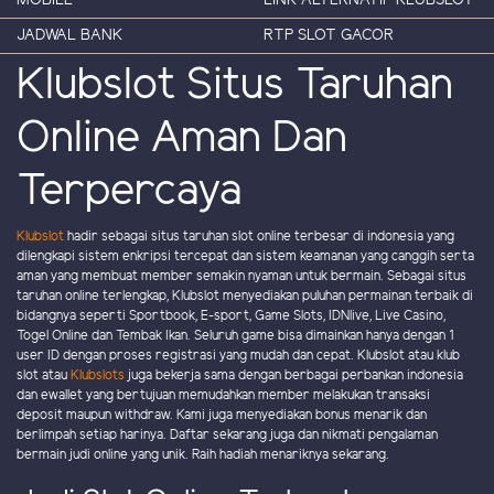
MOBILE
LINK ALTERNATIF KLUBSLOT
JADWAL BANK
RTP SLOT GACOR
Klubslot Situs Taruhan
Online Aman Dan
Terpercaya
Klubslot
hadir sebagai situs taruhan slot online terbesar di indonesia yang
dilengkapi sistem enkripsi tercepat dan sistem keamanan yang canggih serta
aman yang membuat member semakin nyaman untuk bermain. Sebagai situs
taruhan online terlengkap, Klubslot menyediakan puluhan permainan terbaik di
bidangnya seperti Sportbook, E-sport, Game Slots, IDNlive, Live Casino,
Togel Online dan Tembak Ikan. Seluruh game bisa dimainkan hanya dengan 1
user ID dengan proses registrasi yang mudah dan cepat. Klubslot atau klub
slot atau
Klubslots
juga bekerja sama dengan berbagai perbankan indonesia
dan ewallet yang bertujuan memudahkan member melakukan transaksi
deposit maupun withdraw. Kami juga menyediakan bonus menarik dan
berlimpah setiap harinya. Daftar sekarang juga dan nikmati pengalaman
bermain judi online yang unik. Raih hadiah menariknya sekarang.