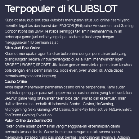
Terpopuler di KLUBSLOT
Klubslot atau klub slot atau klubslots merupakan situs judi online resmi yang
memiliki legalitas dan lisensi dari PAGCOR (Philippine Amusement and Gaming
Corporation) dan BMM Testlabs sehingga terjamin keamanannya. Inilah
beberapa game judi online yang dapat anda mainkan hanya dengan
menggunakan 1 ID bermain saja :
Situs Judi Bola Online
Klubslot merupakan agen taruhan bola online dengan permainan bola yang
dilangsungkan secara virtual terlengkap di Asia. Kami menawarkan agen
SBOBET, UBOBET, SBOBET. Jika kalian gemar memainkan permainan taruhan
bola dengan jenis permainan 1x2, odds even, over under, dll. Anda dapat
memainkannya secara langsung.
Casino Online
Anda dapat menemukan permainan casino online terpercaya. Kami sudah
melakukan pengujian pada setiap permainan casino online yang kami sediakan.
Seluruh game yang ditawarkan telah lolos dari syarat dan ketentuan. Inilah
daftar live casino terbaik di Indonesia: Sbobet Casino, HoGaming,
Microgaming, Sexy Gaming, WM Casino, GamePlay Interactive, N2Live, EBet,
TopTrend Gaming, Evolution.
Poker Online dan DominoQQ
Poker online adalah permainan yang menggunakan keterampilan dalam
bermain taruhan kartu. Game ini mampu menguras otak karena harus
mempunyai strategi yang pas untuk berhasil mengalahkan lawannya. Adapun