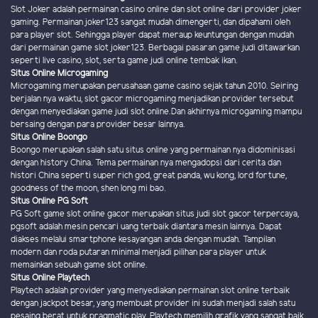
Slot Joker adalah permainan casino online dan slot online dari provider joker
gaming. Permainan joker123 sangat mudah dimengerti, dan dipahami oleh
para player slot. Sehingga player dapat meraup keuntungan dengan mudah
dari permainan game slot joker123. Berbagai pasaran game judi ditawarkan
seperti live casino, slot, serta game judi online tembak ikan.
Situs Online Microgaming
Microgaming merupakan perusahaan game casino sejak tahun 2010. Seiring
berjalan nya waktu, slot gacor microgaming menjadikan provider tersebut
dengan menyediakan game judi slot online.Dan akhirnya microgaming mampu
bersaing dengan para provider besar lainnya.
Situs Online Boongo
Boongo merupakan salah satu situs online yang permainan nya didominisasi
dengan history China. Tema permainan nya mengadopsi dari cerita dan
histori China seperti super rich god, great panda, wu kong, lord fortune,
goodness of the moon, shen long mi bao.
Situs Online PG Soft
PG Soft game slot online gacor merupakan situs judi slot gacor terpercaya,
pgsoft adalah mesin pencari uang terbaik diantara mesin lainnya. Dapat
diakses melalui smartphone kesayangan anda dengan mudah. Tampilan
modern dan roda putaran minimal menjadi pilihan para player untuk
memainkan sebuah game slot online.
Situs Online Playtech
Playtech adalah provider yang menyediakan permainan slot online terbaik
dengan jackpot besar, yang membuat provider ini sudah menjadi salah satu
pesaing berat untuk pragmatic play. Playtech memilih grafik yang sangat baik