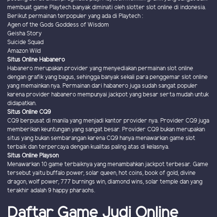
membuat game Playtech banyak diminati oleh slotter slot online di indonesia.
Berikut permainan terpopuler yang ada di Playtech :
Agen of the Gods Goddess of Wisdom
Geisha Story
Suicide Squad
Amazon Wild
Situs Online Habanero
Habanero merupakan provider yang menyediakan permainan slot online
dengan grafik yang bagus, sehingga banyak sekali para penggemar slot online
yang memainkan nya. Permainan dari habanero juga sudah sangat populer
karena provider habanero mempunyai jackpot yang besar serta mudah untuk
didapatkan.
Situs Online CQ9
CQ9 berpusat di manila yang menjadi kantor provider nya. Provider CQ9 juga
memberikan keuntungan yang sangat besar. Provider CQ9 bukan merupakan
situs yang bukan sembarangan karena CQ9 hanya menawarkan game slot
terbaik dan terpercaya dengan kualitas paling atas di kelasnya.
Situs Online Playson
Menawarkan 10 game terbaiknya yang menambahkan jackpot terbesar. Game
tersebut yaitu buffalo power, solar queen, hot coins, book of gold, divine
dragon, wolf power, 777 burnings win, diamond wins, solar temple dan yang
terakhir adalah 9 happy pharaohs.
Daftar Game Judi Online